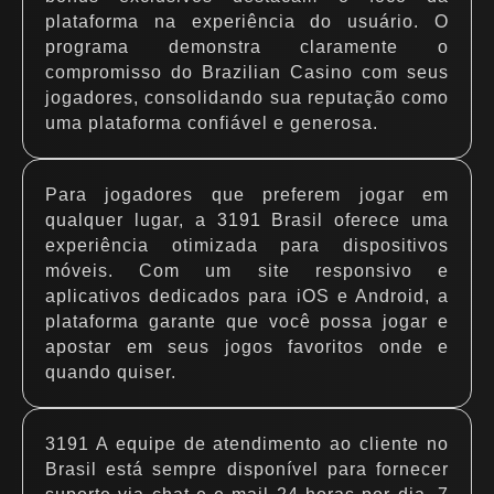
plataforma na experiência do usuário. O
programa demonstra claramente o
compromisso do Brazilian Casino com seus
jogadores, consolidando sua reputação como
uma plataforma confiável e generosa.
Para jogadores que preferem jogar em
qualquer lugar, a 3191 Brasil oferece uma
experiência otimizada para dispositivos
móveis. Com um site responsivo e
aplicativos dedicados para iOS e Android, a
plataforma garante que você possa jogar e
apostar em seus jogos favoritos onde e
quando quiser.
3191 A equipe de atendimento ao cliente no
Brasil está sempre disponível para fornecer